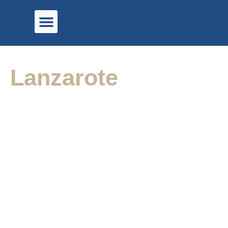
Lanzarote
Residence
O Residencial Lanzarote terá 15 pavimentos e 45
unidades, com área de lazer completa, incluindo
piscinas, salão de festas, academia e petplace.
Localizado no Centro de Balneário Piçarras, a poucos
metros da praia, com acabamentos modernos e
elegantes.
Obras Iniciadas em setembro de 2025 – Imagens de 6
Meses de Obra